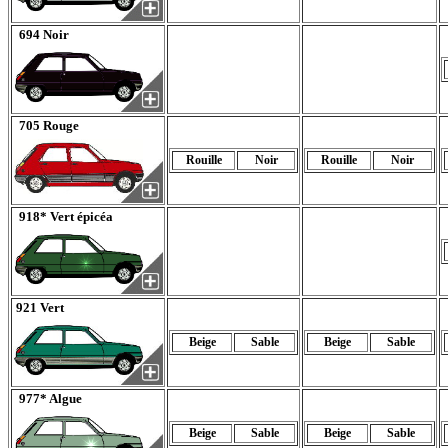
694 Noir
705 Rouge
Rouille
Noir
Rouille
Noir
918* Vert épicéa
921 Vert
Beige
Sable
Beige
Sable
977* Algue
Beige
Sable
Beige
Sable