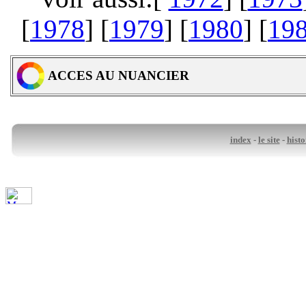
[
1978
] [
1979
] [
1980
] [
19
ACCES AU NUANCIER
index
-
le site
-
histo