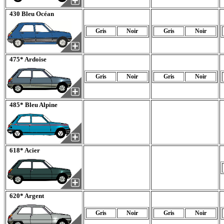
430 Bleu Océan
Gris
Noir
Gris
Noir
475* Ardoise
Gris
Noir
Gris
Noir
485* Bleu Alpine
618* Acier
620* Argent
Gris
Noir
Gris
Noir