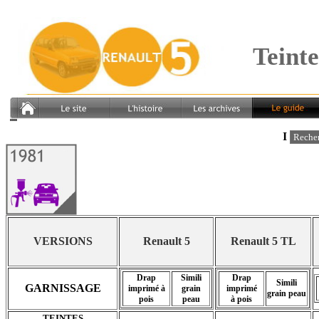
teintes et garnissages renault 5 1981 r5 1981 nuancier teintier société 5 tl 5 ts 5 gtl couleurs sièges carrosser
Teinte
I
Renault 5
Renault 5 TL
VERSIONS
Renault 5
Renault 5 TL
Drap
Simili
Drap
Simili
GARNISSAGE
imprimé à
grain
imprimé
grain peau
pois
peau
à pois
TEINTES