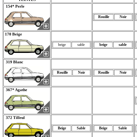
154* Perle
Rouille
Noir
170 Beige
beige
sable
beige
sable
319 Blanc
Rouille
Noir
Rouille
Noir
367* Agathe
372 Tilleul
Beige
Sable
Beige
Sable